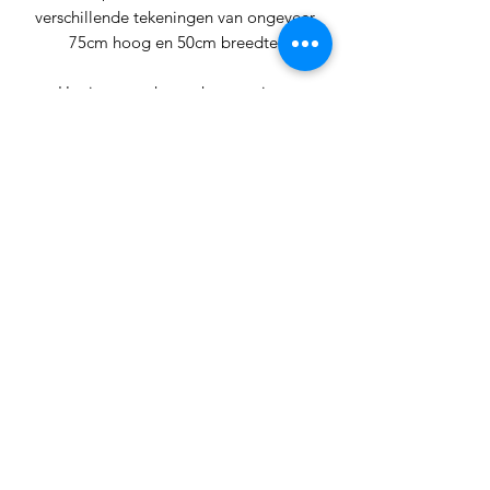
verschillende tekeningen van ongeveer
75cm hoog en 50cm breedte.
Het is gemaakt van katoentricot.
Bijhorende strepenstof komt
binnenkort ook beschikbaar.
Kleuren kunnen afwijkend zijn van de
foto's
Inschrijfformulier
Verzenden