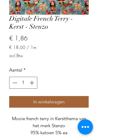
Digitale French Terry -
Kerst - Stenzo
Prijs
€ 1,86
€ 18,60
/
1m
€ 18,60
incl.Btw
per
1
Aantal
*
Meter
In winkelwagen
Mooie french terry in Kerstthema van
het merk Stenzo
95% katoen 5% ea