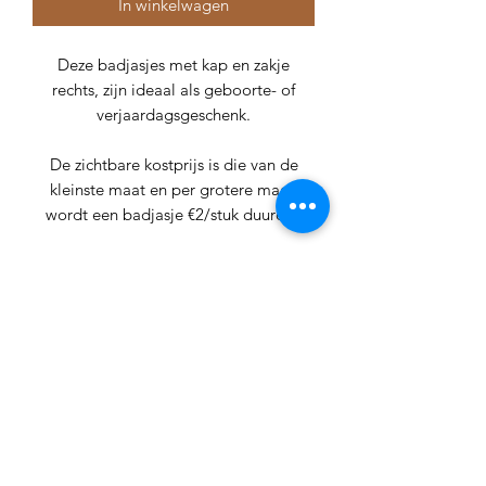
In winkelwagen
Deze badjasjes met kap en zakje
rechts, zijn ideaal als geboorte- of
verjaardagsgeschenk.
De zichtbare kostprijs is die van de
kleinste maat en per grotere maat,
wordt een badjasje €2/stuk duurder.
Afhankelijk van de maat, zijn er
verschillende kleuren beschikbaar.
De badjasjes worden geborduurd met
naam op de borst (keuze Links of
Rechts) of op de rug met een maximale
lengte van 19cm.
Indien je graag een tekening,