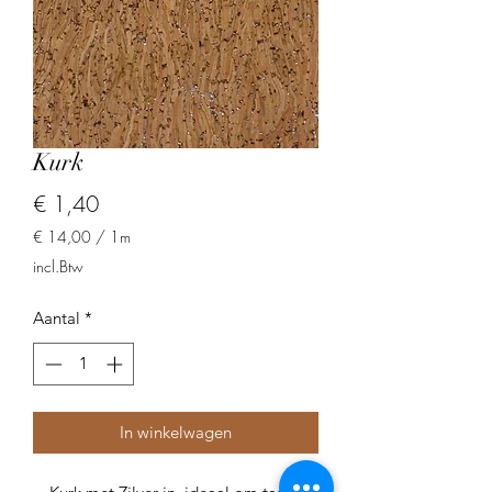
Kurk
Prijs
€ 1,40
€ 14,00
/
1m
€ 14,00
incl.Btw
per
1
Aantal
*
Meter
In winkelwagen