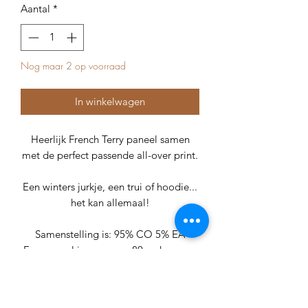
Aantal
*
Nog maar 2 op voorraad
In winkelwagen
Heerlijk French Terry paneel samen
met de perfect passende all-over print.
Een winters jurkje, een trui of hoodie...
het kan allemaal!
Samenstelling is: 95% CO 5% EA
Een paneel is ongeveer 80cm hoog en
de bijpassende stof is even hoog
geknipt zodat het 1 pakket vormt.