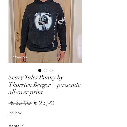
Scary Tales Bunny by
Thorsten Berger + passende
all-over print
Normale
Verkoopprijs
 € 35,90 
€ 23,90
prijs
incl.Btw
Aantal
*