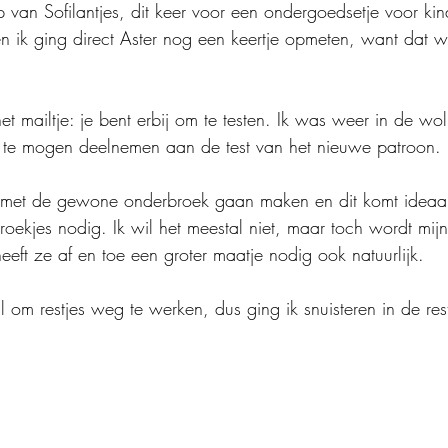
 van Sofilantjes, dit keer voor een ondergoedsetje voor ki
 en ik ging direct Aster nog een keertje opmeten, want dat 
 mailtje: je bent erbij om te testen. Ik was weer in de wol
er te mogen deelnemen aan de test van het nieuwe patroon.
p met de gewone onderbroek gaan maken en dit komt ideaal 
oekjes nodig. Ik wil het meestal niet, maar toch wordt mijn
eeft ze af en toe een groter maatje nodig ook natuurlijk.
al om restjes weg te werken, dus ging ik snuisteren in de res