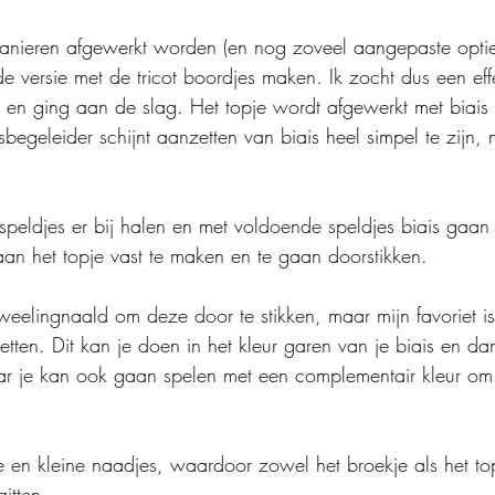
manieren afgewerkt worden (en nog zoveel aangepaste opti
 versie met de tricot boordjes maken. Ik zocht dus een effe
je en ging aan de slag. Het topje wordt afgewerkt met biais
sbegeleider schijnt aanzetten van biais heel simpel te zijn
peldjes er bij halen en met voldoende speldjes biais gaan
aan het topje vast te maken en te gaan doorstikken.
weelingnaald om deze door te stikken, maar mijn favoriet 
ten. Dit kan je doen in het kleur garen van je biais en dan
r je kan ook gaan spelen met een complementair kleur om e
te en kleine naadjes, waardoor zowel het broekje als het to
itten.