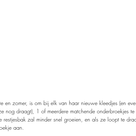
te en zomer, is om bij elk van haar nieuwe kleedjes (en ev
e ze nog draagt), 1 of meerdere matchende onderbroekjes t
 restjesbak zal minder snel groeien, en als ze loopt te draa
oekje aan.