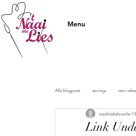
Menu
Alle blogposts
sewings
new relea
naaikriebelsvanlie
18
Link Unde