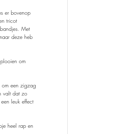
es er bovenop 
n tricot 
 bandjes. Met 
, maar deze heb 
 plooien om 
is om een zigzag 
 valt dat zo 
en leuk effect 
pje heel rap en 