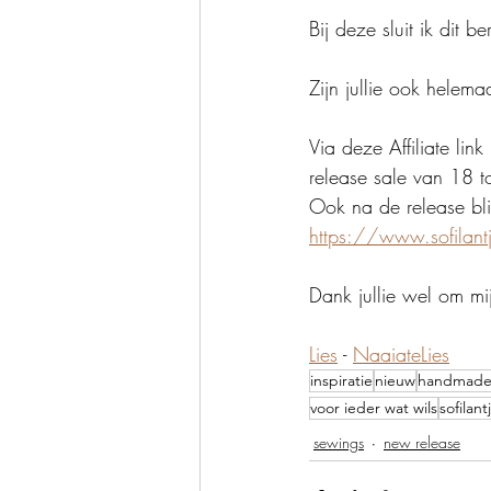
Bij deze sluit ik dit be
Zijn jullie ook helema
Via deze Affiliate lin
release sale van 18 t
Ook na de release blij
https://www.sofilant
Dank jullie wel om mij
Lies
 - 
NaaiateLies
inspiratie
nieuw
handmad
voor ieder wat wils
sofilant
sewings
new release