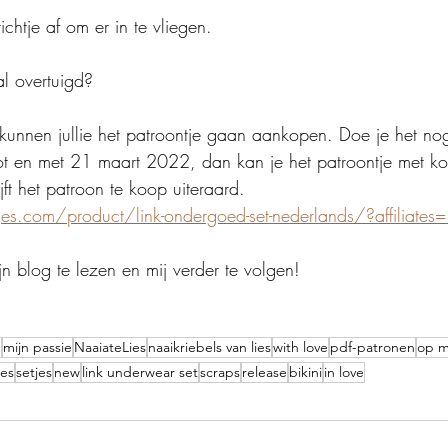
richtje af om er in te vliegen.
al overtuigd?
k kunnen jullie het patroontje gaan aankopen. Doe je het nog
ot en met 21 maart 2022, dan kan je het patroontje met ko
ft het patroon te koop uiteraard.
jes.com/product/link-ondergoed-set-nederlands/?affiliates
n blog te lezen en mij verder te volgen!
e
mijn passie
NaaiateLies
naaikriebels van lies
with love
pdf-patronen
op m
jes
setjes
new
link underwear set
scraps
release
bikini
in love