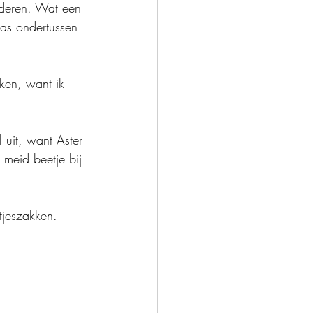
nderen. Wat een 
was ondertussen 
ken, want ik 
uit, want Aster 
 meid beetje bij 
tjeszakken. 