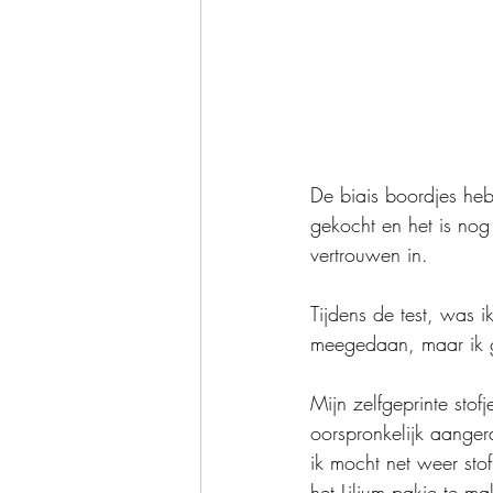
De biais boordjes heb
gekocht en het is nog
vertrouwen in.
Tijdens de test, was 
meegedaan, maar ik g
Mijn zelfgeprinte stof
oorspronkelijk aanger
ik mocht net weer sto
het Lilium pakje te m