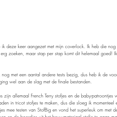
 ik deze keer aangezet met mijn coverlock. Ik heb die nog
 erg zoeken, maar stap per stap komt dit helemaal goed! Ik
ik nog met een aantal andere tests bezig, dus heb ik de voo
ing wel aan de slag met de finale bestanden.
jes zijn allemaal French Terry stofjes en de baby-patroontjes
aden in tricot stofjes te maken, dus die sloeg ik momenteel
fjes mee testen van StofBig en vond het superleuk om met de
aken en de boordjes uit het bouwmateriaal stofje te gaan m