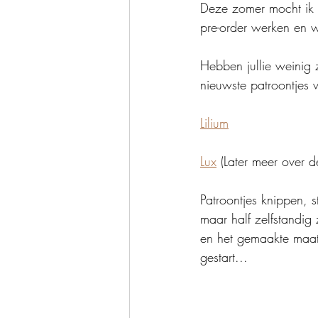
Deze zomer mocht ik 
pre-order werken en w
Hebben jullie weinig zi
nieuwste patroontjes 
Lilium
Lux
 (Later meer over de
Patroontjes knippen, 
maar half zelfstandig 
en het gemaakte maatj
gestart...