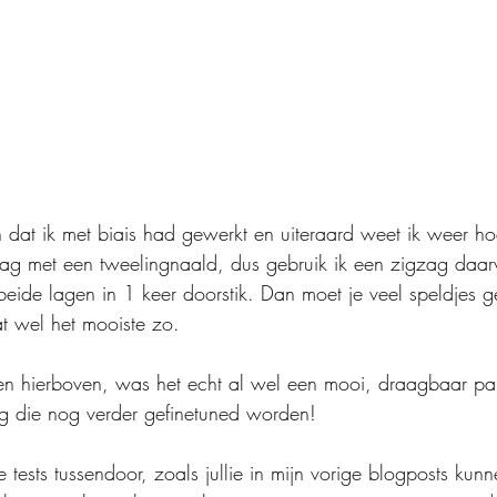
dat ik met biais had gewerkt en uiteraard weet ik weer ho
aag met een tweelingnaald, dus gebruik ik een zigzag daar
ct beide lagen in 1 keer doorstik. Dan moet je veel speldjes 
aat wel het mooiste zo.
ien hierboven, was het echt al wel een mooi, draagbaar pa
ng die nog verder gefinetuned worden!
tests tussendoor, zoals jullie in mijn vorige blogposts ku