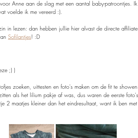
voor Anne aan de slag met een aantal baby-patroontjes. I
at voelde ik me vereerd :).
n in lezen: dan hebben jullie hier alvast de directe affiliate
van 
Sofilantjes
! :D
ze ;) )
stofjes zoeken, uittesten en foto's maken om de fit te showe
zitten als het lilium pakje af was, dus waren de eerste foto'
e 2 maatjes kleiner dan het eindresultaat, want ik ben me