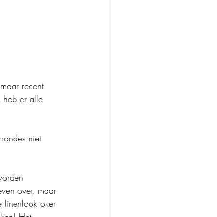
 maar recent 
 heb er alle 
rrondes niet 
 worden 
 even over, maar 
 linenlook oker 
aken! Het 