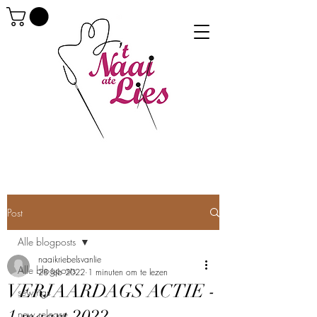
Post
Alle blogposts
naaikriebelsvanlie
Alle blogposts
28 feb 2022
1 minuten om te lezen
VERJAARDAGS ACTIE -
sewings
new release