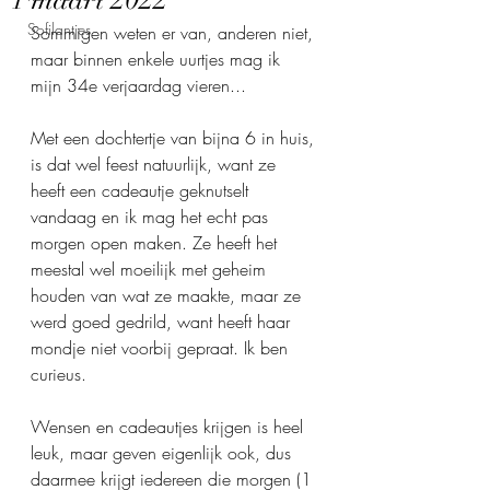
1 maart 2022
Sofilantjes
Sommigen weten er van, anderen niet, 
maar binnen enkele uurtjes mag ik 
mijn 34e verjaardag vieren...
Met een dochtertje van bijna 6 in huis, 
is dat wel feest natuurlijk, want ze 
heeft een cadeautje geknutselt 
vandaag en ik mag het echt pas 
morgen open maken. Ze heeft het 
meestal wel moeilijk met geheim 
houden van wat ze maakte, maar ze 
werd goed gedrild, want heeft haar 
mondje niet voorbij gepraat. Ik ben 
curieus.
Wensen en cadeautjes krijgen is heel 
leuk, maar geven eigenlijk ook, dus 
daarmee krijgt iedereen die morgen (1 